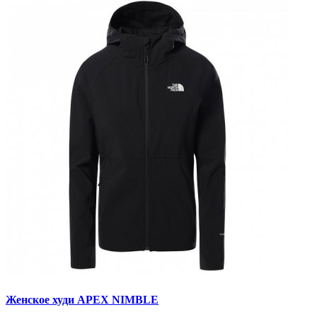
Женское худи APEX NIMBLE