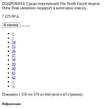
ПОДРОБНЕЕ Среди покупателей The North Face® модель
Drew Peak уверенно лидирует в категории повсед..
7 225.00 р.
В корзину
|<
<
34
35
36
37
38
39
40
41
42
>
>|
Показано с 556 по 570 из 644 (всего 43 страниц)
Информация